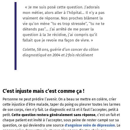
« Je me suis posé cette question. J’adorais
mon métier, alors aller à l’hôpital… Il n’y a pas
vraiment de réponse. Nos proches blâment la
vie qu’on mène ‘’tu es trop stressée’’, ‘’tu ne te
détends pas’’… J’ai arrêté de me poser la
question à la 3e récidive, j’ai compris qu’il
fallait que je revoie ma façon de vivre. »
Colette, 58 ans, guérie d’un cancer du côlon
diagnostiqué en 2004 et 2 fois récidivant
C’est injuste mais c’est comme ça !
Personne ne peut prédire l’avenir. On a beau se mettre en colère, crier
cette injustice d’être malade, taper du poing ou pleurer toutes les larmes
de son corps, rien n’y fait. Le diagnostic est là et il faut l’accepter, petit à
petit.
Cette question restera généralement sans réponse
, c’est un fait et
chaque patient est invité à l’accepter, sous peine de rester campé sur sa
question, ce qui deviendra une source
d’angoisse voire de dépression
. Le