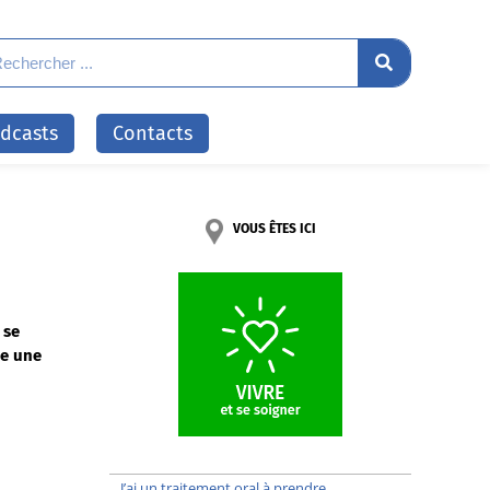
odcasts
Contacts
VOUS ÊTES ICI
 se
te une
J’ai un traitement oral à prendre